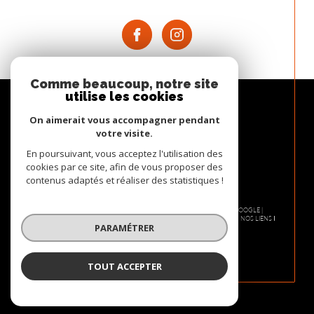
Comme beaucoup, notre site
utilise les cookies
On aimerait vous accompagner pendant
votre visite.
En poursuivant, vous acceptez l'utilisation des
cookies par ce site, afin de vous proposer des
contenus adaptés et réaliser des statistiques !
© 2026 | TOUS DROITS RÉSERVÉS | TRADUCTION POWERED BY GOOGLE |
NOS HONORAIRES
PLAN DU SITE
MENTIONS LÉGALES
ADMIN
NOS LIENS
PARAMÉTRER
POLITIQUE RGPD
COOKIES
TOUT ACCEPTER