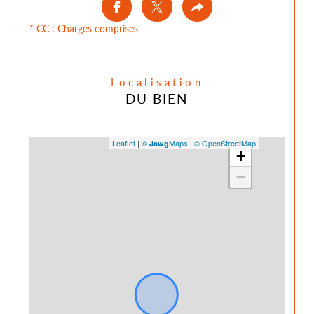
* CC : Charges comprises
Localisation
DU BIEN
Leaflet
|
©
Maps
|
© OpenStreetMap
Jawg
+
−