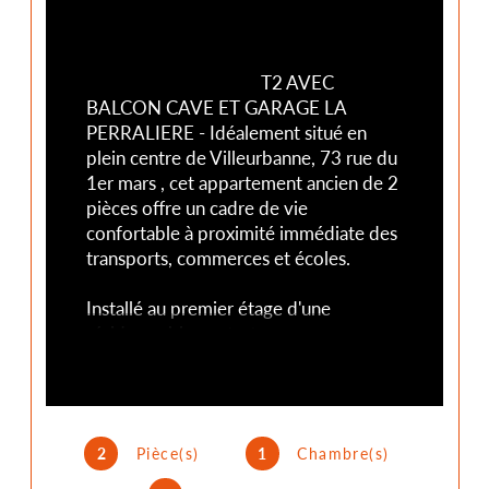
                                        T2 AVEC 
BALCON CAVE ET GARAGE LA 
PERRALIERE - Idéalement situé en 
plein centre de Villeurbanne, 73 rue du 
1er mars , cet appartement ancien de 2 
pièces offre un cadre de vie 
confortable à proximité immédiate des 
transports, commerces et écoles.

Installé au premier étage d'une 
résidence bien entretenue avec 
ascenseur et gardien, ce logement de 
48,18 m² se compose d'un séjour 
lumineux de près de 20 m², d'une 
chambre, d'une cuisine séparée et 
2
Pièce(s)
1
Chambre(s)
équipée, d'une salle de bains, ainsi que 
d'un balcon agréable. Vous bénéficiez 