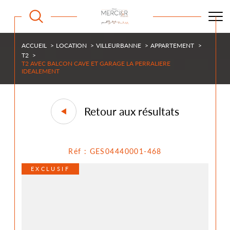
ACCUEIL
LOCATION
VILLEURBANNE
APPARTEMENT
T2
T2 AVEC BALCON CAVE ET GARAGE LA PERRALIERE
IDEALEMENT
Retour aux résultats
Réf : GES04440001-468
EXCLUSIF