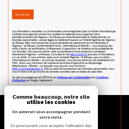
Envoyer
Les informations recueillies sur ce formulaire sont enregistrées dans un fichier informatisé par
La Boite Immo agissant comme Sous-traitant du traitement pour la gestion de la
clientèle/prospects de l'Agence / du Réseau qui reste Responsable du Traitement de vos
Données personnelles. La base légale du traitement repose sur l'intérêt légitime de l'Agence /
du Réseau. Elles sont conservées jusqu'à demande de suppression et sont destinées à
l'Agence / au Réseau. Conformément à la loi « informatique et libertés », vous disposez des
droits d’accès, de rectification, d’effacement, d’opposition, de limitation et de portabilité de
vos données. Vous pouvez retirer votre consentement à tout moment en contactant
directement l’Agence / Le Réseau. Consultez le site
https://cnil.fr/fr
pour plus d’informations
sur vos droits. Si vous estimez, après avoir contacté l'Agence / le Réseau, que vos droits «
Informatique et Libertés » ne sont pas respectés, vous pouvez adresser une réclamation à la
CNIL. Nous vous informons de l’existence de la liste d'opposition au démarchage
téléphonique « Bloctel », sur laquelle vous pouvez vous inscrire ici :
https://www.bloctel.gouv.fr
. Dans le cadre de la protection des Données personnelles, nous
vous invitons à ne pas inscrire de Données sensibles dans le champ de saisie libre.
Ce site est protégé par reCAPTCHA, les
Politiques de Confidentialité
et es
Conditions
d'utilisation
de Google s'appliquent.
Comme beaucoup, notre site
utilise les cookies
On aimerait vous accompagner pendant
votre visite.
En poursuivant, vous acceptez l'utilisation des