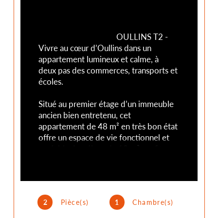
                                        OULLINS T2 - 
Vivre au cœur d’Oullins dans un 
appartement lumineux et calme, à 
deux pas des commerces, transports et 
écoles.

Situé au premier étage d’un immeuble 
ancien bien entretenu, cet 
appartement de 48 m² en très bon état 
offre un espace de vie fonctionnel et 
agréable. Le séjour de 13 m² profite 
d’une exposition est-ouest pour une 
belle luminosité toute la journée, 
tandis que la cuisine séparée et 
aménagée facilite votre quotidien. La 
2
Pièce(s)
1
Chambre(s)
chambre, la salle d’eau moderne, ainsi 
que des atouts tels que l’interphone et 