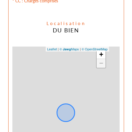
* CC : Charges comprises
Localisation
DU BIEN
Leaflet
|
©
Maps
|
© OpenStreetMap
Jawg
+
−