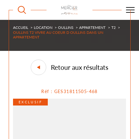
ACCUEIL
LOCATION
OULLINS
APPARTEMENT
T2
OULLINS T2 VIVRE AU COEUR D OULLINS DANS UN
APPARTEMENT
Retour aux résultats
Réf : GES31811505-468
EXCLUSIF