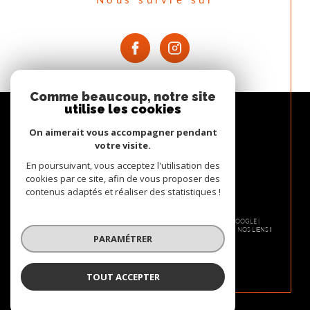
Comme beaucoup, notre site
utilise les cookies
On aimerait vous accompagner pendant
votre visite.
En poursuivant, vous acceptez l'utilisation des
cookies par ce site, afin de vous proposer des
contenus adaptés et réaliser des statistiques !
© 2026 | TOUS DROITS RÉSERVÉS | TRADUCTION POWERED BY GOOGLE |
NOS HONORAIRES
PLAN DU SITE
MENTIONS LÉGALES
ADMIN
NOS LIENS
PARAMÉTRER
POLITIQUE RGPD
COOKIES
TOUT ACCEPTER