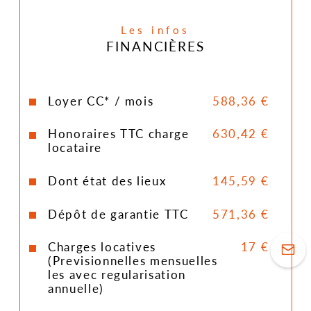
Montant estimé des dépenses 
annuelles d'énergie pour un usage 
Les infos
standard : entre 760 et 880 euros. Prix 
FINANCIÈRES
moyens des énergies indexés en 2025. 
Les informations sur les risques 
auxquels ce bien est exposé sont 
Loyer CC* / mois
588,36 €
disponibles sur le site Géorisques : 
https://www.georisques.gouv.fr

Honoraires TTC charge
630,42 €
locataire
Dont état des lieux
145,59 €
Dépôt de garantie TTC
571,36 €
Charges locatives
17 €
(Previsionnelles mensuelles
les avec regularisation
annuelle)