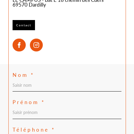
LE CAMPUS - Bat E 18 chemin des Cuers
69570
Dardilly
Contact
Nom *
Prénom *
Téléphone *