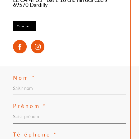
LE CAMPUS - Bat E 18 chemin des Cuers
69570
Dardilly
Contact
Nom *
Prénom *
Téléphone *