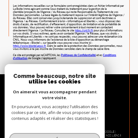
Les informations recueillies sur ce formulaire sont enregistrées dans un fichier informatisé par
La Boite Immo agissant comme Sous-traitant du traitement pour la gestion de la
clientèle/prospects de l'Agence / du Réseau qui reste Responsable du Traitement de vos
Données personnelles. La base légale du traitement repose sur l'intérêt légitime de l'Agence /
du Réseau. Elles sont conservées jusqu'à demande de suppression et sont destinées à
l'Agence / au Réseau. Conformément à la loi « informatique et libertés », vous disposez des
droits d’accès, de rectification, d’effacement, d’opposition, de limitation et de portabilité de
vos données. Vous pouvez retirer votre consentement à tout moment en contactant
directement l’Agence / Le Réseau. Consultez le site
https://cnil.fr/fr
pour plus d’informations
sur vos droits. Si vous estimez, après avoir contacté l'Agence / le Réseau, que vos droits «
Informatique et Libertés » ne sont pas respectés, vous pouvez adresser une réclamation à la
CNIL. Nous vous informons de l’existence de la liste d'opposition au démarchage
téléphonique « Bloctel », sur laquelle vous pouvez vous inscrire ici :
https://www.bloctel.gouv.fr
. Dans le cadre de la protection des Données personnelles, nous
vous invitons à ne pas inscrire de Données sensibles dans le champ de saisie libre.
Ce site est protégé par reCAPTCHA, les
Politiques de Confidentialité
et es
Conditions
d'utilisation
de Google s'appliquent.
Comme beaucoup, notre site
utilise les cookies
On aimerait vous accompagner pendant
votre visite.
En poursuivant, vous acceptez l'utilisation des
cookies par ce site, afin de vous proposer des
contenus adaptés et réaliser des statistiques !
© 2026 | TOUS DROITS RÉSERVÉS | TRADUCTION POWERED BY GOOGLE |
NOS HONORAIRES
PLAN DU SITE
MENTIONS LÉGALES
ADMIN
NOS LIENS