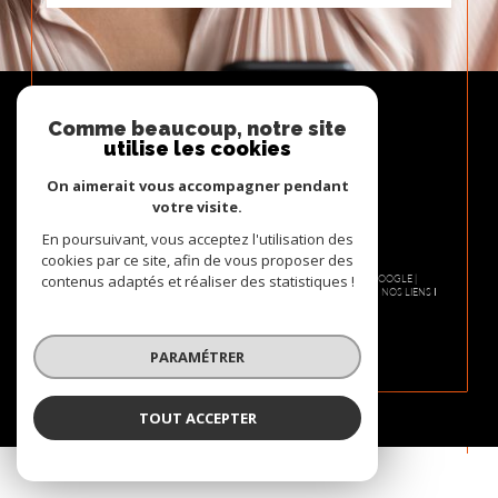
Comme beaucoup, notre site
utilise les cookies
On aimerait vous accompagner pendant
votre visite.
En poursuivant, vous acceptez l'utilisation des
cookies par ce site, afin de vous proposer des
contenus adaptés et réaliser des statistiques !
© 2026 | TOUS DROITS RÉSERVÉS | TRADUCTION POWERED BY GOOGLE |
NOS HONORAIRES
PLAN DU SITE
MENTIONS LÉGALES
ADMIN
NOS LIENS
POLITIQUE RGPD
COOKIES
PARAMÉTRER
TOUT ACCEPTER